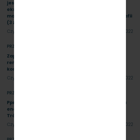
jest sukcesywna dostawa materiałów
eksploatacyjnych do urządzeń drukujących,
materiałów biurowych oraz materiałów do poligrafii
(3 zadania) znak sprawy: SKMMU.086.34.22
Czytaj dalej
23 czerwca 2022
PRZETARGI
Zapytanie ofertowe na wykonanie prac
remontowych polegających na wykonaniu Sali
konferencyjnej w systemie ALU.
Czytaj dalej
22 czerwca 2022
PRZETARGI
Pprzetarg nieograniczonego na usługi doradztwa
energetycznego dla PKP Szybka Kolej Miejska w
Trójmieście Sp. z o.o. - znak: SKMMU.086.20.22
Czytaj dalej
15 czerwca 2022
PRZETARGI