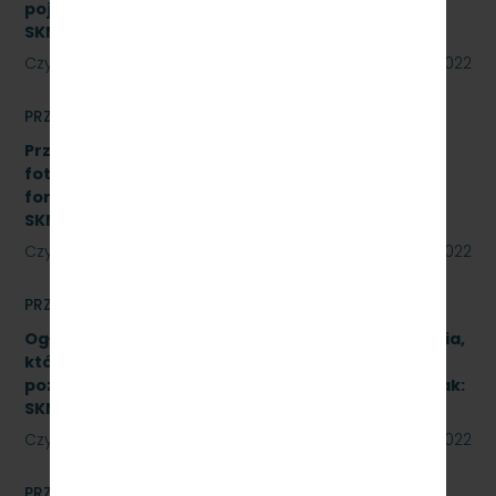
pojeździe kolejowym EN57-1758. Znak:
SKMMU.086.51.22
Czytaj dalej
18 sierpnia 2022
PRZETARGI
Przetarg nieograniczony na realizację instalacji
fotowoltaicznej o łącznej mocy do 50 kWp w
formule Zaprojektuj i wybuduj. Znak:
SKMMU.086.45.22
Czytaj dalej
12 sierpnia 2022
PRZETARGI
Ogłoszenie informacyjne dotyczące postępowania,
którego przedmiotem jest wykonanie naprawy
poziomu P4 pojazdów kolejowych (2 zadania). Znak:
SKMMU.086.46.22.
Czytaj dalej
12 sierpnia 2022
PRZETARGI