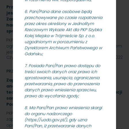
Przetarg nieograniczony, którego przedmiotem
6. Pani/Pana dane osobowe będą
jest „sukcesywna dostawa do siedziby
przechowywane po czasie rozpatrzenia
Zamawiającego – 9.525 szt. żeliwnych wstawek
przez okres określony w Jednolitym
hamulcowych z dylatacjami typu DO-B-380, znak
Rzeczowym Wykazie Akt dla PKP Szybka
sprawy: SKMMU.086.57.22
Kolej Miejska w Trójmieście Sp. z o.o.
PKP SZYBKA KOLEJ MIEJSKA W TRÓJMIEŚCIE Sp. z o.o.
uzgodnionym w porozumieniu z
ogłasza przetarg nieograniczony, którego przedmiotem
Dyrektorem Archiwum Państwowego w
jest „sukcesywna dostawa do siedziby odbiorcy…
Gdańsku;
Czytaj dalej
26 października 2022
7. Posiada Pani/Pan prawo dostępu do
PRZETARGI
treści swoich danych oraz prawo ich
sprostowania, usunięcia, ograniczenia
Zapytanie ofertowe na wykonanie opracowania
przetwarzania, prawo do przenoszenia
analizy formalno-prawnej wraz z koncepcją
danych prawo wniesienia sprzeciwu,
techniczną na rozbudowę i modernizację kanalizacji
prawo do wycofania zgody;
sanitarnej obiektu A-13 na stacji Gdynia Cisowa
Postojowa.
8. Ma Pani/Pan prawo wniesienia skargi
PKP Szybka Kolej Miejska w Trójmieście Sp. z o.o.
do organu nadzorczego
zaprasza do złożenia oferty cenowej na wykonanie
(https://uodo.gov.pl/), gdy uzna
opracowania analizy formalno-prawnej wraz z…
Pani/Pan, iż przetwarzanie danych