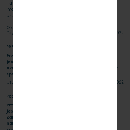
PKP SZYBKA KOLEJ MIEJSKA W TRÓJMIEŚCIE SP. Z O.O.
informuje, że wystawia na sprzedaż samochód
osobowy Skoda Superb.
Oferty należy składać do dnia…
Czytaj dalej
27 lipca 2022
PRZETARGI
Przetarg nieograniczony, którego przedmiotem
jest sukcesywna dostawa materiałów
eksploatacyjnych do urządzeń drukujących. Znak
sprawy: SKMMU.086.34A.22
Czytaj dalej
22 lipca 2022
PRZETARGI
Przetarg nieograniczony, którego przedmiotem
jest „sukcesywna dostawa do siedziby
Zamawiającego – 9.525 szt. żeliwnych wstawek
hamulcowych z dylatacjami typu DO-B-380, znak
sprawy: SKMMU.086.42.22