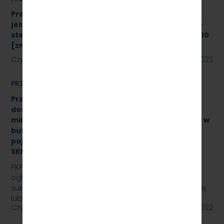
Przetarg nieograniczony, którego przedmiotem
jest modernizacja i rozbudowa systemu zdalnego
sterowania radiołącznością na linii kolejowej nr 250
[znak: SKMMU.086.43a.22]
Czytaj dalej
08 sierpnia 2022
PRZETARGI
Przetarg nieograniczony na zakup i sukcesywne
dostawy naturalnej wody pitnej (źródlanej lub
mineralnej – nisko lub średnio zmineralizowanej), w
butelkach bezzwrotnych, plastikowych, o
pojemności 0,5 l., 1,5 l. – gazowanej i niega., znak:
SKMMU.086.47.22.
PKP SZYBKA KOLEJ MIEJSKA W TRÓJMIEŚCIE Sp. z o.o.
ogłasza przetarg nieograniczony na zakup i
sukcesywne dostawy naturalnej wody pitnej (źródlanej
lub…
Czytaj dalej
29 lipca 2022