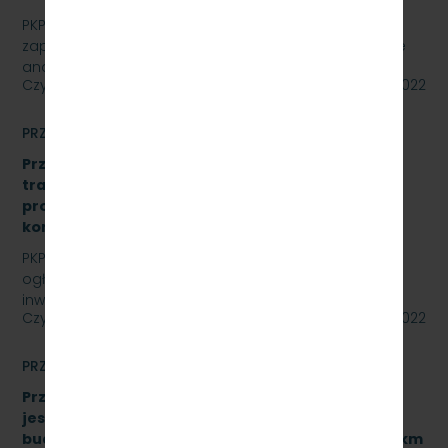
PKP Szybka Kolej Miejska w Trójmieście Sp. z o.o.
zaprasza do złożenia oferty cenowej na opracowanie
analizy formalno-prawnej wraz z koncepcją…
Czytaj dalej
15 lipca 2022
PRZETARGI
Przetarg nieograniczony: „Modernizacja sieci
trakcyjnej – sporządzenie dokumentacji
projektowej oraz przebudowa istniejących
konstrukcji wsporczych, znak: SKMMU.086.30.22.
PKP SZYBKA KOLEJ MIEJSKA W TRÓJMIEŚCIE Sp. z o.o.
ogłasza przetarg nieograniczony dla zadania
inwestycyjnego na sieci trakcyjnej PKP Szybka Kolej…
Czytaj dalej
14 lipca 2022
PRZETARGI
Przetarg nieograniczony, którego przedmiotem
jest wykonanie robót budowlanych związanych z
budową przystanku służbowego w torze nr 502 w km