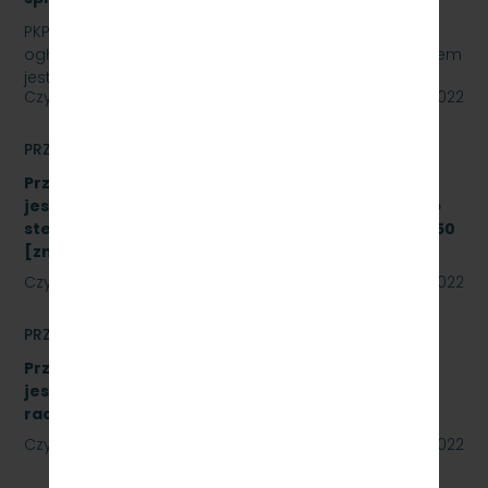
PKP SZYBKA KOLEJ MIEJSKA W TRÓJMIEŚCIE Sp. z o.o.
ogłasza przetarg nieograniczony, którego przedmiotem
jest „sukcesywna dostawa do siedziby odbiorcy…
Czytaj dalej
22 lipca 2022
PRZETARGI
Przetarg nieograniczony, którego przedmiotem
jest modernizacja i rozbudowa systemu zdalnego
sterowania radiołącznością na linii kolejowej nr 250
[znak: SKMMU.086.43.22]
Czytaj dalej
19 lipca 2022
PRZETARGI
Przetarg nieograniczony, którego przedmiotem
jest wykonanie modernizacji istniejących
radiotelefonów [znak: SKMMU.086.41.22]
Czytaj dalej
18 lipca 2022