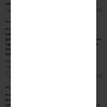
obejmującą trzy zadania. Znak SKMMU.086.39A.22
Czytaj dalej
12 września 2022
PRZETARGI
Przetarg nieograniczony na zakup i dostawę szyn
kolejowych 49E1 o jednostkowej długości 30 mb,
gatunek stali R260, odmiana ”S”, klasa AX wykonane
zgodnie z normą PN-EN 13674-1 ILK3d – 518/03/07 w
ilości (37,043Ton) – 25 sztuk, znak:
SKMMU.086.54.22.
PKP SZYBKA KOLEJ MIEJSKA W TRÓJMIEŚCIE Sp. z o.o.
ogłasza przetarg nieograniczony na zakup i dostawę
szyn kolejowych 49E1 o jednostkowej długości 30…
Czytaj dalej
09 września 2022
PRZETARGI
Przetarg nieograniczony, którego przedmiotem
jest dostawa 10 wieloczłonowych fabrycznie
nowych elektrycznych zespołów trakcyjnych wraz z