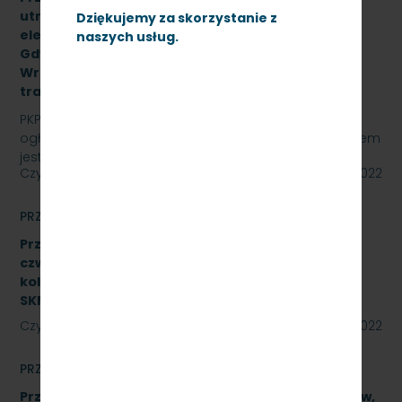
utrzymania czystości w zespołach trakcyjnych
Dziękujemy za skorzystanie z
elektrycznych na stacjach: Lębork, Wejherowo,
naszych usług.
Gdynia Cisowa,Gdańsk Śródmieście,Gdańsk
Wrzeszcz, Kościerzyna z opcją rozszerzenia o
trakcję spalinową, SKMMU.086.55.22
PKP SZYBKA KOLEJ MIEJSKA W TRÓJMIEŚCIE Sp. z o.o.
ogłasza przetarg nieograniczony, którego przedmiotem
jest świadczenie usług utrzymania czystości w…
Czytaj dalej
23 września 2022
PRZETARGI
Przetarg nieograniczony na wykonanie naprawy
czwartego poziomu utrzymania P4 pojazdów
kolejowych obejmujący dwa zadania.
SKMMU.086.46.22
Czytaj dalej
23 września 2022
PRZETARGI
Przetarg nieograniczony na naprawę podzespołów,