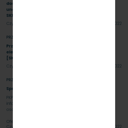
dostawą sprzętu przeznaczonego do
unowocześnienia zaplecza utrzymania taboru
SKMMU.086.26.22
Czytaj dalej
02 września 2022
PRZETARGI
Przetarg nieograniczony na zakup energii
elektrycznej nietrakcyjnej na rok 2023
[SKMMU.086.48.22]
Czytaj dalej
02 września 2022
PRZETARGI
Sprzedaż auta osobowego Skoda SuperB
PKP SZYBKA KOLEJ MIEJSKA W TRÓJMIEŚCIE SP. Z O.O.
informuje, że wystawia na sprzedaż samochód
osobowy Skoda SuperB.
Oferty należy składać do dnia…
Czytaj dalej
01 września 2022