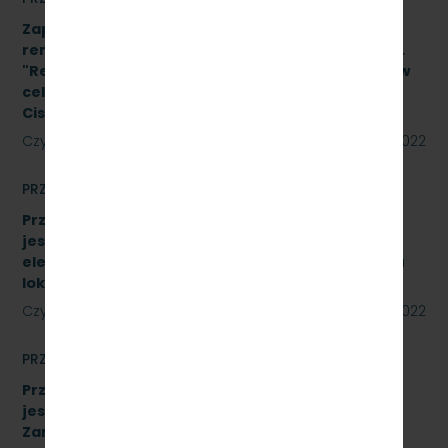
Zapytanie ofertowe na wykonanie prac
remontowych w oparciu o Projekt Wykonawcy pn.
"Remont pomieszczeń magazynu w budynku A-1 w
celu adaptacji na biuro na terenie SKM Gdynia
Cisowa Postojowa".
Czytaj dalej
09 czerwca 2022
PRZETARGI
Przetarg nieograniczony, którego przedmiotem
jest sprzedaż podróżnym biletów kartkowych i z
elektronicznych kas fiskalnych typu POS- w pięciu
lokalizacjach [SKMMU.086.33.22]
Czytaj dalej
31 maja 2022
PRZETARGI
Przetarg nieograniczony, którego przedmiotem
jest „sukcesywna dostawa do siedziby
Zamawiającego – 9.525 szt. żeliwnych wstawek