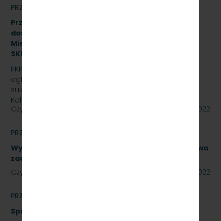
PRZETARGI
Przetarg nieograniczony na zakup i sukcesywne
dostawy olejów i smarów dla PKP Szybka Kolej
Miejska w Trójmieście Sp. z o.o., znak:
SKMMU.086.44.22.
PKP SZYBKA KOLEJ MIEJSKA W TRÓJMIEŚCIE Sp. z o.o.
ogłasza przetarg nieograniczony na zakup i
sukcesywne dostawy olejów i smarów dla PKP Szybka
Kolej…
Czytaj dalej
29 lipca 2022
PRZETARGI
Wykonanie naprawy podzespołów, obejmujące dwa
zadania. Numer referencyjny: SKMMU.086.40.22
Czytaj dalej
28 lipca 2022
PRZETARGI
Sprzedaż auta osobowego Skoda Superb