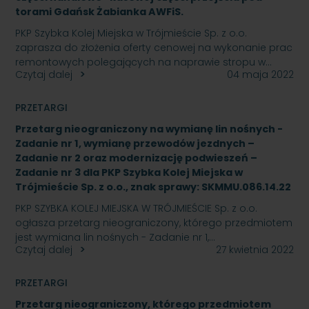
torami Gdańsk Żabianka AWFiS.
PKP Szybka Kolej Miejska w Trójmieście Sp. z o.o.
zaprasza do złożenia oferty cenowej na wykonanie prac
remontowych polegających na naprawie stropu w…
Czytaj dalej
04 maja 2022
PRZETARGI
Przetarg nieograniczony na wymianę lin nośnych -
Zadanie nr 1, wymianę przewodów jezdnych –
Zadanie nr 2 oraz modernizację podwieszeń –
Zadanie nr 3 dla PKP Szybka Kolej Miejska w
Trójmieście Sp. z o.o., znak sprawy: SKMMU.086.14.22
PKP SZYBKA KOLEJ MIEJSKA W TRÓJMIEŚCIE Sp. z o.o.
ogłasza przetarg nieograniczony, którego przedmiotem
jest wymiana lin nośnych - Zadanie nr 1,…
Czytaj dalej
27 kwietnia 2022
PRZETARGI
Przetarg nieograniczony, którego przedmiotem