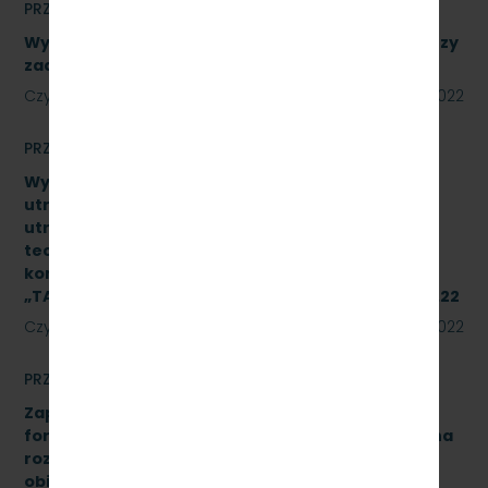
PRZETARGI
Wykonanie naprawy podzespołów, obejmujące trzy
zadania. Numer referencyjny: SKMMU.086.39.22
Czytaj dalej
18 lipca 2022
PRZETARGI
Wykonanie naprawy czwartego poziomu
utrzymania (P4) wg dokumentacji systemu
utrzymania typu pojazdu oraz dokumentacji
techniczno–ruchowej producenta podzespołu 2
kompletów układów hamulcowych produkcji IPS
„TABOR” w Poznaniu. Znak sprawy: SKMMU.086.29.22
Czytaj dalej
15 lipca 2022
PRZETARGI
Zapytanie ofertowe na opracowanie analizy
formalno-prawnej wraz z koncepcją techniczną na
rozbudowę i modernizację kanalizacji sanitarnej
obiektu A-13 na stacji Gdynia Cisowa Postojowa.