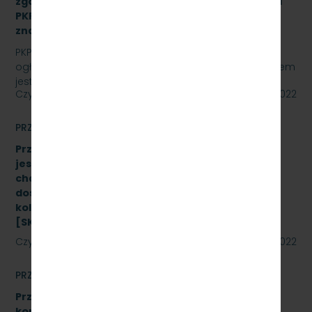
zgodnie z Dokumentacją Systemu Utrzymania dla
PKP Szybka Kolej Miejska w Trójmieście Sp. z o.o.,
znak sprawy: SKMMU.086.24.22
PKP SZYBKA KOLEJ MIEJSKA W TRÓJMIEŚCIE Sp. z o.o.
ogłasza przetarg nieograniczony, którego przedmiotem
jest wykonanie przeglądu poziomu utrzymania P4…
Czytaj dalej
20 maja 2022
PRZETARGI
Przetarg nieograniczony, którego przedmiotem
jest Dostawę stanowiska do badania
charakterystyk zderzaków kolejowych oraz
dostawę fabrycznie nowych sprężarek do taboru
kolejowego- 10 szt. (dwa zadania)
[SKMMU.086.23.22]
Czytaj dalej
19 maja 2022
PRZETARGI
Przetarg nieograniczony na wymianę zestawów
komputerowych urządzeń sterowania ruchem