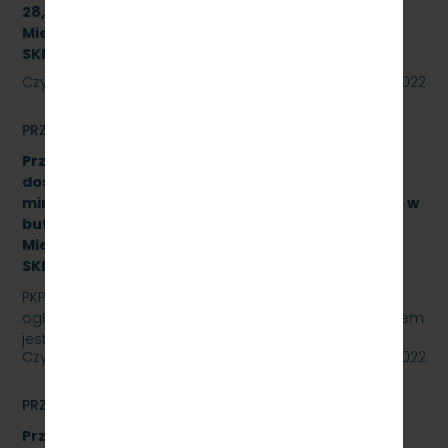
28,950 linii kolejowej nr 250 dla PKP Szybka Kolej
Miejska w Trójmieście Sp. z o.o. [sprawa:
SKMMU.086.37.22]
Czytaj dalej
11 lipca 2022
PRZETARGI
Przetarg nieograniczony na zakup i sukcesywne
dostawy naturalnej wody pitnej (źródlanej lub
mineralnej – nisko lub średnio zmineralizowanej), w
butelkach bezzwrotnych dla PKP Szybka Kolej
Miejska w Trójmieście Sp. z o.o., znak sprawy:
SKMMU.086.21.22
PKP SZYBKA KOLEJ MIEJSKA W TRÓJMIEŚCIE Sp. z o.o.
ogłasza przetarg nieograniczony, którego przedmiotem
jest zakup i sukcesywne dostawy naturalnej wody…
Czytaj dalej
29 czerwca 2022
PRZETARGI
Przetarg nieograniczony, którego przedmiotem