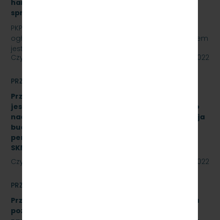
hamulcowych z dylatacjami typu DO-B-380, znak
sprawy: SKMMU.086.32.22
PKP SZYBKA KOLEJ MIEJSKA W TRÓJMIEŚCIE Sp. z o.o.
ogłasza przetarg nieograniczony, którego przedmiotem
jest „sukcesywna dostawa do siedziby…
Czytaj dalej
27 maja 2022
PRZETARGI
Przetarg nieograniczony, którego przedmiotem
jest świadczenie usługi pełnienia kompleksowego
nadzoru inwestorskiego dla zadania „Modernizacja
budynku Dworca Podmiejskiego w Gdyni oraz
peronu SKM na stacji Gdynia Główna” Znak:
SKMMU.086.27.22
Czytaj dalej
24 maja 2022
PRZETARGI
Przetarg nieograniczony na wykonanie przeglądu
poziomu utrzymania P4 drezyny DH.350.11 nr 16