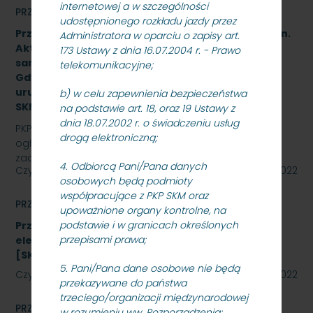
internetowej a w szczególności
PRZETARGI
udostępnionego rozkładu jazdy przez
Przetarg nieograniczony na wykonanie zadania pn.
Administratora w oparciu o zapisy art.
Aktualizacja dokumentacji projektowej i budowa
173 Ustawy z dnia 16.07.2004 r. - Prawo
samoczynnej blokady liniowej na odcinku Sopot –
telekomunikacyjne;
Gdynia Orłowo wraz z wdrożeniem, rozruchem i
uruchomieniem urządzeń i systemów -
b) w celu zapewnienia bezpieczeństwa
SKMMU.086.38.22.
na podstawie art. 18, oraz 19 Ustawy z
dnia 18.07.2002 r. o świadczeniu usług
PKP SZYBKA KOLEJ MIEJSKA W TRÓJMIEŚCIE Sp. z o.o.
drogą elektroniczną;
ogłasza przetarg nieograniczony na wykonanie
zadania pn. Aktualizacja dokumentacji projektowej i…
4. Odbiorcą Pani/Pana danych
Czytaj dalej
08 listopada 2022
osobowych będą podmioty
współpracujące z PKP SKM oraz
PRZETARGI
upoważnione organy kontrolne, na
podstawie i w granicach określonych
Przetarg nieograniczony na zakup energii
przepisami prawa;
elektrycznej nietrakcyjnej na rok 2023
[SKMMU.086.59.22]
5. Pani/Pana dane osobowe nie będą
Czytaj dalej
27 października 2022
przekazywane do państwa
trzeciego/organizacji międzynarodowej
PRZETARGI
w rozumieniu ww. Rozporządzenia;