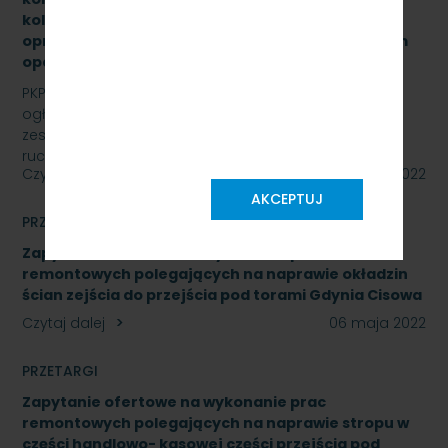
kolejowym wraz z dokonaniem konfiguracji
oprogramowania systemu ILTOR-2 wraz z prawem
opcji - znak: SKMMU.086.16.22
PKP SZYBKA KOLEJ MIEJSKA W TRÓJMIEŚCIE Sp. z o.o.
ogłasza przetarg nieograniczony na wymianę
zestawów komputerowych urządzeń sterowania
ruchem…
Czytaj dalej
09 maja 2022
AKCEPTUJ
PRZETARGI
Zapytanie ofertowe na wykonanie prac
remontowych polegających na naprawie okładzin
ścian zejścia do przejścia pod torami Gdynia Cisowa
Czytaj dalej
06 maja 2022
PRZETARGI
Zapytanie ofertowe na wykonanie prac
remontowych polegających na naprawie stropu w
części handlowo- kasowej części przejścia pod