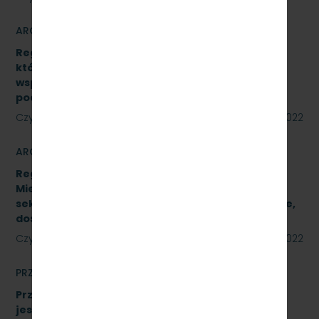
ARCHIWUM
Regulamin udzielania zamówień publicznych,
których wartość jest niższa niż 130 000 zł netto,
współfinansowanych z środków pomocowych,
pochodzących z Funduszy UE
Czytaj dalej
23 sierpnia 2022
ARCHIWUM
Regulamin Udzielania przez PKP Szybka Kolej
Miejska w Trójmieście Sp. z o.o. zamówień
sektorowych podprogowych na roboty budowlane,
dostawy i usługi
Czytaj dalej
23 sierpnia 2022
PRZETARGI
Przetarg nieograniczony, którego przedmiotem
jest wykonanie czynności naprawczych na