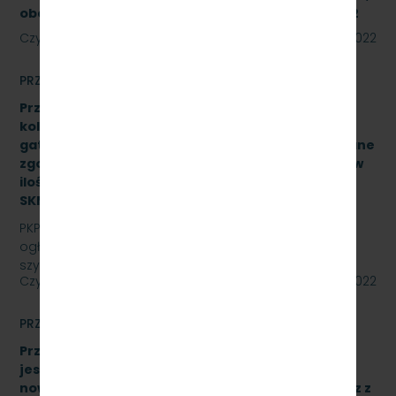
obejmującą trzy zadania. Znak SKMMU.086.39A.22
Czytaj dalej
12 września 2022
PRZETARGI
Przetarg nieograniczony na zakup i dostawę szyn
kolejowych 49E1 o jednostkowej długości 30 mb,
gatunek stali R260, odmiana ”S”, klasa AX wykonane
zgodnie z normą PN-EN 13674-1 ILK3d – 518/03/07 w
ilości (37,043Ton) – 25 sztuk, znak:
SKMMU.086.54.22.
PKP SZYBKA KOLEJ MIEJSKA W TRÓJMIEŚCIE Sp. z o.o.
ogłasza przetarg nieograniczony na zakup i dostawę
szyn kolejowych 49E1 o jednostkowej długości 30…
Czytaj dalej
09 września 2022
PRZETARGI
Przetarg nieograniczony, którego przedmiotem
jest dostawa 10 wieloczłonowych fabrycznie
nowych elektrycznych zespołów trakcyjnych wraz z