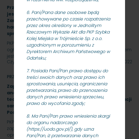
Przetarg nieograniczony, którego przedmiotem
6. Pani/Pana dane osobowe będą
jest „sukcesywna dostawa do siedziby
przechowywane po czasie rozpatrzenia
Zamawiającego – 9.525 szt. żeliwnych wstawek
przez okres określony w Jednolitym
hamulcowych z dylatacjami typu DO-B-380, znak
Rzeczowym Wykazie Akt dla PKP Szybka
sprawy: SKMMU.086.57.22
Kolej Miejska w Trójmieście Sp. z o.o.
PKP SZYBKA KOLEJ MIEJSKA W TRÓJMIEŚCIE Sp. z o.o.
uzgodnionym w porozumieniu z
ogłasza przetarg nieograniczony, którego przedmiotem
Dyrektorem Archiwum Państwowego w
jest „sukcesywna dostawa do siedziby odbiorcy…
Gdańsku;
Czytaj dalej
26 października 2022
7. Posiada Pani/Pan prawo dostępu do
PRZETARGI
treści swoich danych oraz prawo ich
sprostowania, usunięcia, ograniczenia
Zapytanie ofertowe na wykonanie opracowania
przetwarzania, prawo do przenoszenia
analizy formalno-prawnej wraz z koncepcją
danych prawo wniesienia sprzeciwu,
techniczną na rozbudowę i modernizację kanalizacji
prawo do wycofania zgody;
sanitarnej obiektu A-13 na stacji Gdynia Cisowa
Postojowa.
8. Ma Pani/Pan prawo wniesienia skargi
PKP Szybka Kolej Miejska w Trójmieście Sp. z o.o.
do organu nadzorczego
zaprasza do złożenia oferty cenowej na wykonanie
(https://uodo.gov.pl/), gdy uzna
opracowania analizy formalno-prawnej wraz z…
Pani/Pan, iż przetwarzanie danych