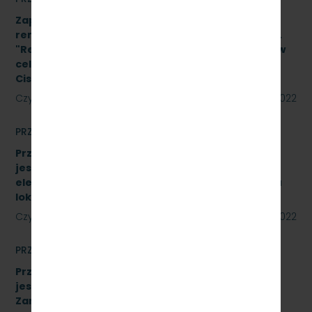
Zapytanie ofertowe na wykonanie prac
remontowych w oparciu o Projekt Wykonawcy pn.
"Remont pomieszczeń magazynu w budynku A-1 w
celu adaptacji na biuro na terenie SKM Gdynia
Cisowa Postojowa".
Czytaj dalej
09 czerwca 2022
PRZETARGI
Przetarg nieograniczony, którego przedmiotem
jest sprzedaż podróżnym biletów kartkowych i z
elektronicznych kas fiskalnych typu POS- w pięciu
lokalizacjach [SKMMU.086.33.22]
Czytaj dalej
31 maja 2022
PRZETARGI
Przetarg nieograniczony, którego przedmiotem
jest „sukcesywna dostawa do siedziby
Zamawiającego – 9.525 szt. żeliwnych wstawek