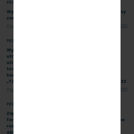
PRZETARGI
Wykonanie naprawy podzespołów, obejmujące trzy
zadania. Numer referencyjny: SKMMU.086.39.22
Czytaj dalej
18 lipca 2022
PRZETARGI
Wykonanie naprawy czwartego poziomu
utrzymania (P4) wg dokumentacji systemu
utrzymania typu pojazdu oraz dokumentacji
techniczno–ruchowej producenta podzespołu 2
kompletów układów hamulcowych produkcji IPS
„TABOR” w Poznaniu. Znak sprawy: SKMMU.086.29.22
Czytaj dalej
15 lipca 2022
PRZETARGI
Zapytanie ofertowe na opracowanie analizy
formalno-prawnej wraz z koncepcją techniczną na
rozbudowę i modernizację kanalizacji sanitarnej
obiektu A-13 na stacji Gdynia Cisowa Postojowa.