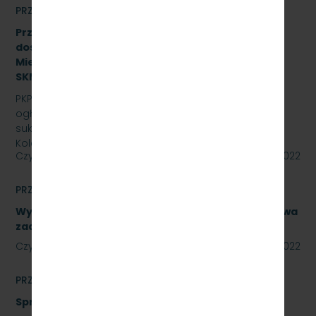
PRZETARGI
Przetarg nieograniczony na zakup i sukcesywne
dostawy olejów i smarów dla PKP Szybka Kolej
Miejska w Trójmieście Sp. z o.o., znak:
SKMMU.086.44.22.
PKP SZYBKA KOLEJ MIEJSKA W TRÓJMIEŚCIE Sp. z o.o.
ogłasza przetarg nieograniczony na zakup i
sukcesywne dostawy olejów i smarów dla PKP Szybka
Kolej…
Czytaj dalej
29 lipca 2022
PRZETARGI
Wykonanie naprawy podzespołów, obejmujące dwa
zadania. Numer referencyjny: SKMMU.086.40.22
Czytaj dalej
28 lipca 2022
PRZETARGI
Sprzedaż auta osobowego Skoda Superb