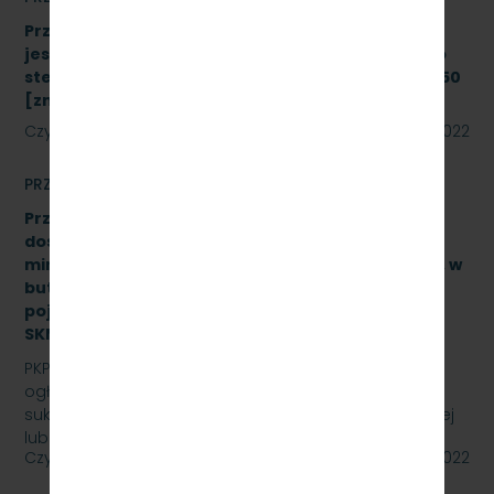
Przetarg nieograniczony, którego przedmiotem
jest modernizacja i rozbudowa systemu zdalnego
sterowania radiołącznością na linii kolejowej nr 250
[znak: SKMMU.086.43a.22]
Czytaj dalej
08 sierpnia 2022
PRZETARGI
Przetarg nieograniczony na zakup i sukcesywne
dostawy naturalnej wody pitnej (źródlanej lub
mineralnej – nisko lub średnio zmineralizowanej), w
butelkach bezzwrotnych, plastikowych, o
pojemności 0,5 l., 1,5 l. – gazowanej i niega., znak:
SKMMU.086.47.22.
PKP SZYBKA KOLEJ MIEJSKA W TRÓJMIEŚCIE Sp. z o.o.
ogłasza przetarg nieograniczony na zakup i
sukcesywne dostawy naturalnej wody pitnej (źródlanej
lub…
Czytaj dalej
29 lipca 2022