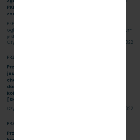
zgodnie z Dokumentacją Systemu Utrzymania dla
PKP Szybka Kolej Miejska w Trójmieście Sp. z o.o.,
znak sprawy: SKMMU.086.24.22
PKP SZYBKA KOLEJ MIEJSKA W TRÓJMIEŚCIE Sp. z o.o.
ogłasza przetarg nieograniczony, którego przedmiotem
jest wykonanie przeglądu poziomu utrzymania P4…
Czytaj dalej
20 maja 2022
PRZETARGI
Przetarg nieograniczony, którego przedmiotem
jest Dostawę stanowiska do badania
charakterystyk zderzaków kolejowych oraz
dostawę fabrycznie nowych sprężarek do taboru
kolejowego- 10 szt. (dwa zadania)
[SKMMU.086.23.22]
Czytaj dalej
19 maja 2022
PRZETARGI
Przetarg nieograniczony na wymianę zestawów
komputerowych urządzeń sterowania ruchem