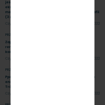
jest sukcesywna dostawa materiałów
eksploatacyjnych do urządzeń drukujących,
materiałów biurowych oraz materiałów do poligrafii
(3 zadania) znak sprawy: SKMMU.086.34.22
Czytaj dalej
23 czerwca 2022
PRZETARGI
Zapytanie ofertowe na wykonanie prac
remontowych polegających na wykonaniu Sali
konferencyjnej w systemie ALU.
Czytaj dalej
22 czerwca 2022
PRZETARGI
Pprzetarg nieograniczonego na usługi doradztwa
energetycznego dla PKP Szybka Kolej Miejska w
Trójmieście Sp. z o.o. - znak: SKMMU.086.20.22
Czytaj dalej
15 czerwca 2022
PRZETARGI