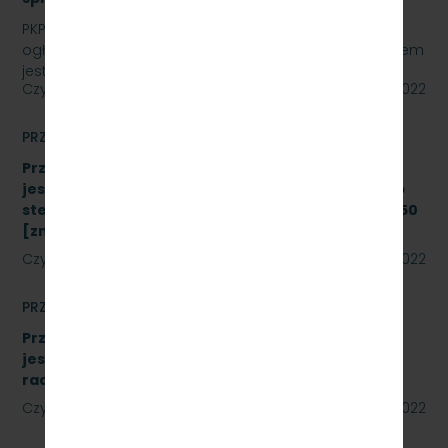
PKP SZYBKA KOLEJ MIEJSKA W TRÓJMIEŚCIE Sp. z o.o.
ogłasza przetarg nieograniczony, którego przedmiotem
jest „sukcesywna dostawa do siedziby odbiorcy…
Czytaj dalej
22 lipca 2022
PRZETARGI
Przetarg nieograniczony, którego przedmiotem
jest modernizacja i rozbudowa systemu zdalnego
sterowania radiołącznością na linii kolejowej nr 250
[znak: SKMMU.086.43.22]
Czytaj dalej
19 lipca 2022
PRZETARGI
Przetarg nieograniczony, którego przedmiotem
jest wykonanie modernizacji istniejących
radiotelefonów [znak: SKMMU.086.41.22]
Czytaj dalej
18 lipca 2022