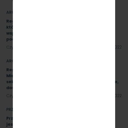
ARCHIWUM
Regulamin udzielania zamówień publicznych,
których wartość jest niższa niż 130 000 zł netto,
współfinansowanych z środków pomocowych,
pochodzących z Funduszy UE
Czytaj dalej
23 sierpnia 2022
ARCHIWUM
Regulamin Udzielania przez PKP Szybka Kolej
Miejska w Trójmieście Sp. z o.o. zamówień
sektorowych podprogowych na roboty budowlane,
dostawy i usługi
Czytaj dalej
23 sierpnia 2022
PRZETARGI
Przetarg nieograniczony, którego przedmiotem
jest wykonanie czynności naprawczych na