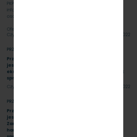
PKP SZYBKA KOLEJ MIEJSKA W TRÓJMIEŚCIE SP. Z O.O.
informuje, że wystawia na sprzedaż samochód
osobowy Skoda Superb.
Oferty należy składać do dnia…
Czytaj dalej
27 lipca 2022
PRZETARGI
Przetarg nieograniczony, którego przedmiotem
jest sukcesywna dostawa materiałów
eksploatacyjnych do urządzeń drukujących. Znak
sprawy: SKMMU.086.34A.22
Czytaj dalej
22 lipca 2022
PRZETARGI
Przetarg nieograniczony, którego przedmiotem
jest „sukcesywna dostawa do siedziby
Zamawiającego – 9.525 szt. żeliwnych wstawek
hamulcowych z dylatacjami typu DO-B-380, znak
sprawy: SKMMU.086.42.22