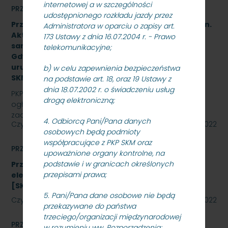
internetowej a w szczególności
PRZETARGI
udostępnionego rozkładu jazdy przez
Przetarg nieograniczony na wykonanie zadania pn.
Administratora w oparciu o zapisy art.
Aktualizacja dokumentacji projektowej i budowa
173 Ustawy z dnia 16.07.2004 r. - Prawo
samoczynnej blokady liniowej na odcinku Sopot –
telekomunikacyjne;
Gdynia Orłowo wraz z wdrożeniem, rozruchem i
uruchomieniem urządzeń i systemów -
b) w celu zapewnienia bezpieczeństwa
SKMMU.086.38.22.
na podstawie art. 18, oraz 19 Ustawy z
dnia 18.07.2002 r. o świadczeniu usług
PKP SZYBKA KOLEJ MIEJSKA W TRÓJMIEŚCIE Sp. z o.o.
drogą elektroniczną;
ogłasza przetarg nieograniczony na wykonanie
zadania pn. Aktualizacja dokumentacji projektowej i…
4. Odbiorcą Pani/Pana danych
Czytaj dalej
08 listopada 2022
osobowych będą podmioty
współpracujące z PKP SKM oraz
PRZETARGI
upoważnione organy kontrolne, na
podstawie i w granicach określonych
Przetarg nieograniczony na zakup energii
przepisami prawa;
elektrycznej nietrakcyjnej na rok 2023
[SKMMU.086.59.22]
5. Pani/Pana dane osobowe nie będą
Czytaj dalej
27 października 2022
przekazywane do państwa
trzeciego/organizacji międzynarodowej
PRZETARGI
w rozumieniu ww. Rozporządzenia;