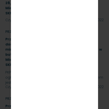
28,950 linii kolejowej nr 250 dla PKP Szybka Kolej
Miejska w Trójmieście Sp. z o.o. [sprawa:
SKMMU.086.37.22]
Czytaj dalej
11 lipca 2022
PRZETARGI
Przetarg nieograniczony na zakup i sukcesywne
dostawy naturalnej wody pitnej (źródlanej lub
mineralnej – nisko lub średnio zmineralizowanej), w
butelkach bezzwrotnych dla PKP Szybka Kolej
Miejska w Trójmieście Sp. z o.o., znak sprawy:
SKMMU.086.21.22
PKP SZYBKA KOLEJ MIEJSKA W TRÓJMIEŚCIE Sp. z o.o.
ogłasza przetarg nieograniczony, którego przedmiotem
jest zakup i sukcesywne dostawy naturalnej wody…
Czytaj dalej
29 czerwca 2022
PRZETARGI
Przetarg nieograniczony, którego przedmiotem