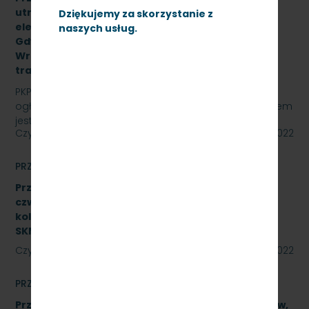
utrzymania czystości w zespołach trakcyjnych
Dziękujemy za skorzystanie z
elektrycznych na stacjach: Lębork, Wejherowo,
naszych usług.
Gdynia Cisowa,Gdańsk Śródmieście,Gdańsk
Wrzeszcz, Kościerzyna z opcją rozszerzenia o
trakcję spalinową, SKMMU.086.55.22
PKP SZYBKA KOLEJ MIEJSKA W TRÓJMIEŚCIE Sp. z o.o.
ogłasza przetarg nieograniczony, którego przedmiotem
jest świadczenie usług utrzymania czystości w…
Czytaj dalej
23 września 2022
PRZETARGI
Przetarg nieograniczony na wykonanie naprawy
czwartego poziomu utrzymania P4 pojazdów
kolejowych obejmujący dwa zadania.
SKMMU.086.46.22
Czytaj dalej
23 września 2022
PRZETARGI
Przetarg nieograniczony na naprawę podzespołów,