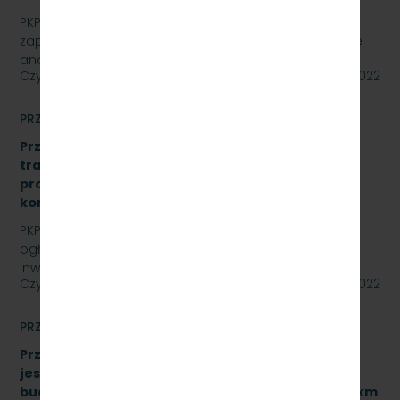
PKP Szybka Kolej Miejska w Trójmieście Sp. z o.o.
zaprasza do złożenia oferty cenowej na opracowanie
analizy formalno-prawnej wraz z koncepcją…
Czytaj dalej
15 lipca 2022
PRZETARGI
Przetarg nieograniczony: „Modernizacja sieci
trakcyjnej – sporządzenie dokumentacji
projektowej oraz przebudowa istniejących
konstrukcji wsporczych, znak: SKMMU.086.30.22.
PKP SZYBKA KOLEJ MIEJSKA W TRÓJMIEŚCIE Sp. z o.o.
ogłasza przetarg nieograniczony dla zadania
inwestycyjnego na sieci trakcyjnej PKP Szybka Kolej…
Czytaj dalej
14 lipca 2022
PRZETARGI
Przetarg nieograniczony, którego przedmiotem
jest wykonanie robót budowlanych związanych z
budową przystanku służbowego w torze nr 502 w km