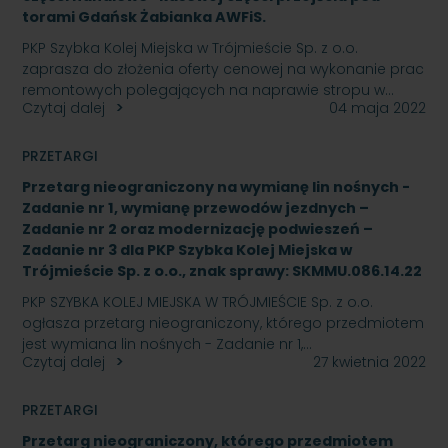
torami Gdańsk Żabianka AWFiS.
PKP Szybka Kolej Miejska w Trójmieście Sp. z o.o.
zaprasza do złożenia oferty cenowej na wykonanie prac
remontowych polegających na naprawie stropu w…
Czytaj dalej
04 maja 2022
PRZETARGI
Przetarg nieograniczony na wymianę lin nośnych -
Zadanie nr 1, wymianę przewodów jezdnych –
Zadanie nr 2 oraz modernizację podwieszeń –
Zadanie nr 3 dla PKP Szybka Kolej Miejska w
Trójmieście Sp. z o.o., znak sprawy: SKMMU.086.14.22
PKP SZYBKA KOLEJ MIEJSKA W TRÓJMIEŚCIE Sp. z o.o.
ogłasza przetarg nieograniczony, którego przedmiotem
jest wymiana lin nośnych - Zadanie nr 1,…
Czytaj dalej
27 kwietnia 2022
PRZETARGI
Przetarg nieograniczony, którego przedmiotem