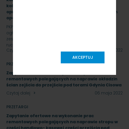
kolejowym wraz z dokonaniem konfiguracji
oprogramowania systemu ILTOR-2 wraz z prawem
opcji - znak: SKMMU.086.16.22
PKP SZYBKA KOLEJ MIEJSKA W TRÓJMIEŚCIE Sp. z o.o.
ogłasza przetarg nieograniczony na wymianę
zestawów komputerowych urządzeń sterowania
ruchem…
Czytaj dalej
09 maja 2022
AKCEPTUJ
PRZETARGI
Zapytanie ofertowe na wykonanie prac
remontowych polegających na naprawie okładzin
ścian zejścia do przejścia pod torami Gdynia Cisowa
Czytaj dalej
06 maja 2022
PRZETARGI
Zapytanie ofertowe na wykonanie prac
remontowych polegających na naprawie stropu w
części handlowo- kasowej części przejścia pod