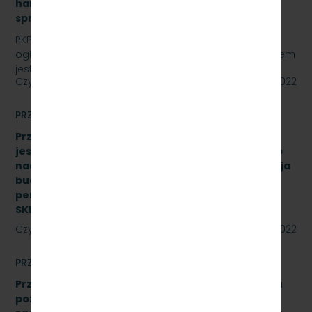
hamulcowych z dylatacjami typu DO-B-380, znak
sprawy: SKMMU.086.32.22
PKP SZYBKA KOLEJ MIEJSKA W TRÓJMIEŚCIE Sp. z o.o.
ogłasza przetarg nieograniczony, którego przedmiotem
jest „sukcesywna dostawa do siedziby…
Czytaj dalej
27 maja 2022
PRZETARGI
Przetarg nieograniczony, którego przedmiotem
jest świadczenie usługi pełnienia kompleksowego
nadzoru inwestorskiego dla zadania „Modernizacja
budynku Dworca Podmiejskiego w Gdyni oraz
peronu SKM na stacji Gdynia Główna” Znak:
SKMMU.086.27.22
Czytaj dalej
24 maja 2022
PRZETARGI
Przetarg nieograniczony na wykonanie przeglądu
poziomu utrzymania P4 drezyny DH.350.11 nr 16