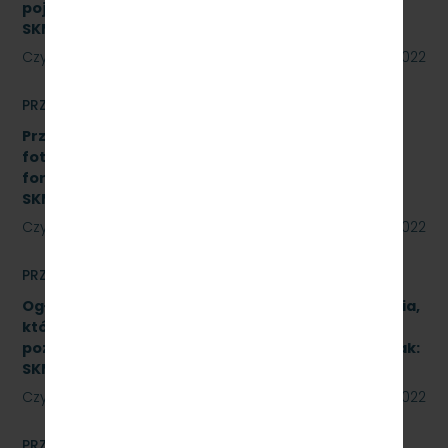
pojeździe kolejowym EN57-1758. Znak:
SKMMU.086.51.22
Czytaj dalej
18 sierpnia 2022
PRZETARGI
Przetarg nieograniczony na realizację instalacji
fotowoltaicznej o łącznej mocy do 50 kWp w
formule Zaprojektuj i wybuduj. Znak:
SKMMU.086.45.22
Czytaj dalej
12 sierpnia 2022
PRZETARGI
Ogłoszenie informacyjne dotyczące postępowania,
którego przedmiotem jest wykonanie naprawy
poziomu P4 pojazdów kolejowych (2 zadania). Znak:
SKMMU.086.46.22.
Czytaj dalej
12 sierpnia 2022
PRZETARGI