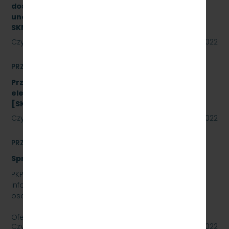
dostawą sprzętu przeznaczonego do
unowocześnienia zaplecza utrzymania taboru
SKMMU.086.26.22
Czytaj dalej
02 września 2022
PRZETARGI
Przetarg nieograniczony na zakup energii
elektrycznej nietrakcyjnej na rok 2023
[SKMMU.086.48.22]
Czytaj dalej
02 września 2022
PRZETARGI
Sprzedaż auta osobowego Skoda SuperB
PKP SZYBKA KOLEJ MIEJSKA W TRÓJMIEŚCIE SP. Z O.O.
informuje, że wystawia na sprzedaż samochód
osobowy Skoda SuperB.
Oferty należy składać do dnia…
Czytaj dalej
01 września 2022