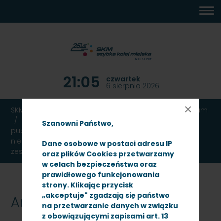
MENU
TREŚĆ
WYSZUKIWARKA
MAPA
DOSTĘPNOŚĆ
KONTAKT
DEKLARACJA
GŁÓWNE
STRONY
DOSTĘPNOŚCI
21:05
czwartek
6 sierpnia 2026
×
SKM TRÓJMIASTO
Ogłoszenia
Przetargi
Archiwum
Dot. postępowania o udzielenie zamówienia
Szanowni Państwo,
publicznego, prowadzonego w trybie przetargu
nieograniczonego - na naprawę P4 elektrycznych
Dane osobowe w postaci adresu IP
zespołów trakcyjnych
oraz plików Cookies przetwarzamy
w celach bezpieczeństwa oraz
prawidłowego funkcjonowania
strony. Klikając przycisk
„akceptuje" zgadzają się państwo
Archiwum
na przetwarzanie danych w związku
z obowiązującymi zapisami art. 13