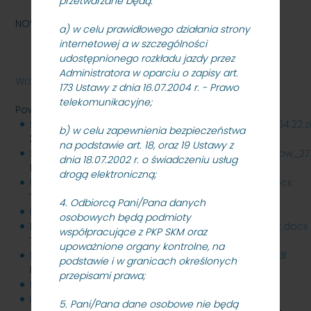
przetwarzane będą:
NOWY termin składania ofert: 13.05.2022r. godz.10:00
a) w celu prawidłowego działania strony
internetowej a w szczególności
udostępnionego rozkładu jazdy przez
Administratora w oparciu o zapisy art.
Wróć
173 Ustawy z dnia 16.07.2004 r. - Prawo
telekomunikacyjne;
Powiązane pliki
SKMMU.086.15.22_dokumentacja_przetargowa_27.04.22.z
b) w celu zapewnienia bezpieczeństwa
2 MB
na podstawie art. 18, oraz 19 Ustawy z
Szczegolowy_zakres_prac_na_kazdym_z_pojazdow_27.04
dnia 18.07.2002 r. o świadczeniu usług
12 KB
drogą elektroniczną;
04.05.2022_MODYFIKACJA_SWZ_SKMMU.086.15.22.docx
72 KB
4. Odbiorcą Pani/Pana danych
05.05.22_pytania_SKMMU.086.15.22.pdf
322 KB
osobowych będą podmioty
10.05.2022_MODYFIKACJA_v.2_SWZ_SKMMU.086.15.22.docx
współpracujące z PKP SKM oraz
72 KB
upoważnione organy kontrolne, na
10.05.22_pytania_i_odpowiedzi_SKMMU.086.15.22.pdf
podstawie i w granicach określonych
834 KB
przepisami prawa;
11.05.2022_pytania_SKMMU.086.15.22.pdf
316 KB
Informacja_z_otwarcia_13.05.2022r..pdf
112 KB
5. Pani/Pana dane osobowe nie będą