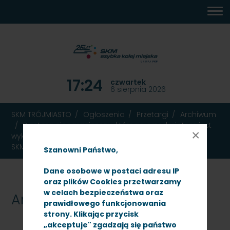
MENU
TREŚĆ
WYSZUKIWARKA
MAPA
DOSTĘPNOŚĆ
KONTAKT
DEKLARACJA
GŁÓWNE
STRONY
DOSTĘPNOŚCI
17:24
czwartek
6 sierpnia 2026
SKM TRÓJMIASTO
Ogłoszenia
Przetargi
Archiwum
Przetarg nieograniczony, którego przedmiotem jest
×
wykonanie modernizacji radiotelefonów. Znak:
SKMMU.086.15.22.
Szanowni Państwo,
Dane osobowe w postaci adresu IP
oraz plików Cookies przetwarzamy
w celach bezpieczeństwa oraz
Archiwum
prawidłowego funkcjonowania
strony. Klikając przycisk
„akceptuje" zgadzają się państwo