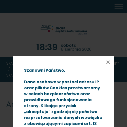
MENU
TREŚĆ
WYSZUKIWARKA
MAPA
DOSTĘPNOŚĆ
KONTAKT
DEKLARACJA
GŁÓWNE
STRONY
DOSTĘPNOŚCI
18:39
sobota
8 sierpnia 2026
×
SKM TRÓJMIASTO
Ogłoszenia
Przetargi
Archiwum
Przetarg nieograniczony na Modernizację peronu
Szanowni Państwo,
SKM na stacji Gdynia Orłowo
Dane osobowe w postaci adresu IP
oraz plików Cookies przetwarzamy
w celach bezpieczeństwa oraz
prawidłowego funkcjonowania
Archiwum
strony. Klikając przycisk
„akceptuje" zgadzają się państwo
na przetwarzanie danych w związku
z obowiązującymi zapisami art. 13