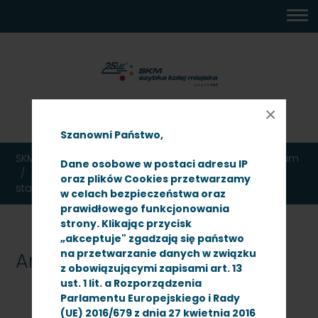
MENU
TREŚĆ
WYSZUKIWARKA
MAPA
DOSTĘPNOŚĆ
KONTAKT
DEKLARACJA
GŁÓWNE
STRONY
DOSTĘPNOŚCI
10:36
×
czwartek
6 sierpnia 2026
Szanowni Państwo,
SKM TRÓJMIASTO
Ogłoszenia
Przetargi
Archiwum
Dane osobowe w postaci adresu IP
Przetarg nieograniczony na wywóz nieczystości
oraz plików Cookies przetwarzamy
stałych
w celach bezpieczeństwa oraz
prawidłowego funkcjonowania
strony. Klikając przycisk
„akceptuje" zgadzają się państwo
na przetwarzanie danych w związku
Archiwum
z obowiązującymi zapisami art. 13
ust. 1 lit. a Rozporządzenia
Parlamentu Europejskiego i Rady
(UE) 2016/679 z dnia 27 kwietnia 2016