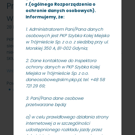
Przetarg nieograniczony na
r.(ogólnego Rozporządzenia o
ochronie danych osobowych).
wywóz nieczystości stałych
Informujemy, że:
28 lutego 2014
1. Administratorem Pani/Pana danych
osobowych jest PKP Szybka Kolej Miejska
PKP Szybka Kolej Miejska w Trójmieście Sp. z o.o. z
w Trójmieście Sp. z o.o. z siedzibą przy ul.
siedzibą w Gdyni, ul. Morska 350A ogłasza przetarg
Morskiej 350 A, 81-002 Gdynia;
nieograniczony na wywóz nieczystości stałych - znak:
SKMMS –ZP/N/08/14
2. Dane kontaktowe do Inspektora
ochrony danych w PKP Szybka Kolej
Wróć
Miejska w Trójmieście Sp. z o.o.
daneosobowe@skm.pkp.pl, tel. +48 58
Powiązane pliki
721 29 69;
dokumentacja przetargowa
104 KB
3. Pani/Pana dane osobowe
przetwarzane będą:
a) w celu prawidłowego działania strony
internetowej a w szczególności
udostępnionego rozkładu jazdy przez