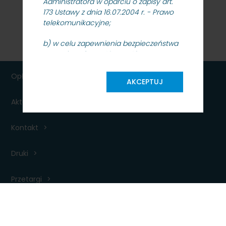
Administratora w oparciu o zapisy art.
173 Ustawy z dnia 16.07.2004 r. - Prawo
telekomunikacyjne;
b) w celu zapewnienia bezpieczeństwa
na podstawie art. 18, oraz 19 Ustawy z
dnia 18.07.2002 r. o świadczeniu usług
drogą elektroniczną;
Opłaty
AKCEPTUJ
4. Odbiorcą Pani/Pana danych
Aktualności dla podróżnych
osobowych będą podmioty
współpracujące z PKP SKM oraz
upoważnione organy kontrolne, na
Kontakt
podstawie i w granicach określonych
przepisami prawa;
Druki
5. Pani/Pana dane osobowe nie będą
Przetargi
przekazywane do państwa
trzeciego/organizacji międzynarodowej
w rozumieniu ww. Rozporządzenia;
6. Pani/Pana dane osobowe będą