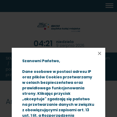
MENU
TREŚĆ
WYSZUKIWARKA
MAPA
DOSTĘPNOŚĆ
KONTAKT
DEKLARACJA
GŁÓWNE
STRONY
DOSTĘPNOŚCI
04:21
niedziela
9 sierpnia 2026
×
SKM TRÓJMIASTO
Ogłoszenia
Przetargi
Archiwum
Szanowni Państwo,
Remont warsztatów kasowników w budynku
posterunku rewidentów na terenie placu
Dane osobowe w postaci adresu IP
przydworcowego Gdańsk Główny
oraz plików Cookies przetwarzamy
w celach bezpieczeństwa oraz
prawidłowego funkcjonowania
strony. Klikając przycisk
„akceptuje" zgadzają się państwo
Archiwum
na przetwarzanie danych w związku
z obowiązującymi zapisami art. 13
ust. 1 lit. a Rozporządzenia