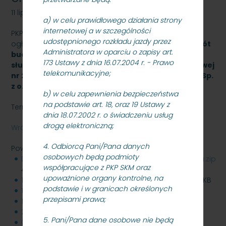
11 lipca 2022
a) w celu prawidłowego działania strony
internetowej a w szczególności
PKP SZYBKA KOLEJ MIEJSKA W TRÓJMIEŚCIE Sp. z o.o.
udostępnionego rozkładu jazdy przez
ogłasza przetarg nieograniczony na
wykonanie
robót
Administratora w oparciu o zapisy art.
budowlanych związanych z
budową
przystanku
173 Ustawy z dnia 16.07.2004 r. - Prawo
służbowego w torze nr 502 w km 28,950 linii kolejowej
telekomunikacyjne;
nr 250
dla
PKP Szybka Kolej Miejska w Trójmieście Sp.
z o.o.
- znak: SKMMU.086.37.22
b) w celu zapewnienia bezpieczeństwa
na podstawie art. 18, oraz 19 Ustawy z
Termin składania ofert: 21.07..2022 r. godz. 10:00
dnia 18.07.2002 r. o świadczeniu usług
drogą elektroniczną;
Wróć
4. Odbiorcą Pani/Pana danych
Powiązane pliki
osobowych będą podmioty
Dokumentacja_przetargowa_budowa_przystanku.zip
współpracujące z PKP SKM oraz
45 MB
upoważnione organy kontrolne, na
19.07.2022-MODYFIKACJA_SWZ_przystanek.docx
127 KB
podstawie i w granicach określonych
19.07.2022-MODYFIKACJA__Przedmiar.xlsx
144 KB
przepisami prawa;
19.07.2022-odpowiedzi_przystanek.pdf
762 KB
21.07.2022-Informacja_z_otwarcia_ofert.pdf
125 KB
5. Pani/Pana dane osobowe nie będą
01.08.2022-wybor__przystanek-sig-sig.pdf
594 KB